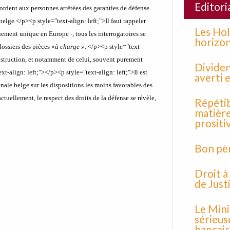
Editori
ordent aux personnes arrêtées des garanties de défense
 belge
.
</p><p style="text-align: left;">Il faut rappeler
Les Hol
quement unique en Europe -, tous les interrogatoires se
horizon
dossiers des pièces «
à charge
».
</p><p style="text-
’instruction, et notamment de celui, souvent purement
Divide
xt-align: left;">
</p><p style="text-align: left;">Il est
averti 
nale belge sur les dispositions les moins favorables des
ctuellement, le respect des droits de la défense se révèle,
Répétib
matière
prositi
Bon pèr
Droit à
de Just
Le Mini
sérieus
bancair