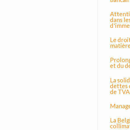
Attenti
dans le
d'imme
Le droi
matière
Prolong
et du d
La soli
dettes 
de TVA
Manage
La Belg
collima