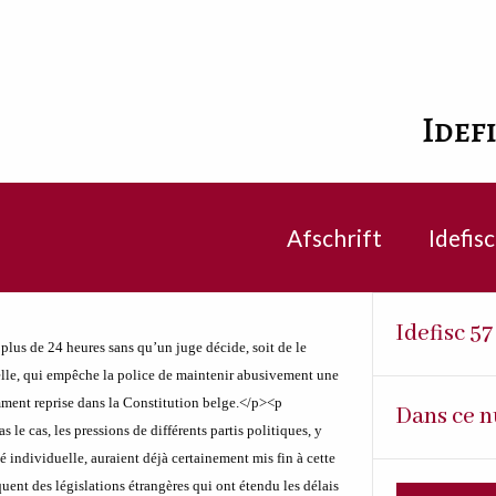
Idef
Afschrift
Idefis
Idefisc 5
 plus de 24 heures sans qu’un juge décide, soit de le
tielle, qui empêche la police de maintenir abusivement une
mment reprise dans la Constitution belge.</p>
<p
Dans ce n
as le cas, les pressions de différents partis politiques, y
té individuelle, auraient déjà certainement mis fin à cette
ent des législations étrangères qui ont étendu les délais