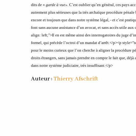
dits de «
garde à vue
».
C’est oublier qu’en général, ces pays acc
autrement plus sérieuses que la très archaïque procédure pénale
encore et toujours que dans notre système légal, - et c’est prati
font sans aucune assistance d’un avocat, et sans accès utile aux 
align: left;">Il en est même ainsi des interrogatoires du juge d
formel, qui précède l’octroi d’un mandat d’arrêt.</p>
<p style="te
pour le moins curieux que l’on cherche à aligner la procédure pé
droits étrangers, sans jamais prendre en compte le fait que, déjà a
dans notre système judiciaire, très insuffisant.</p>
Auteur :
Thierry Afschrift