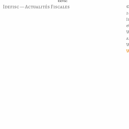
Idefisc — Actualités Fiscales
©
2
I
a
W
W