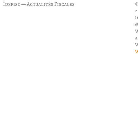
Idefisc — Actualités Fiscales
©
2
I
a
W
W