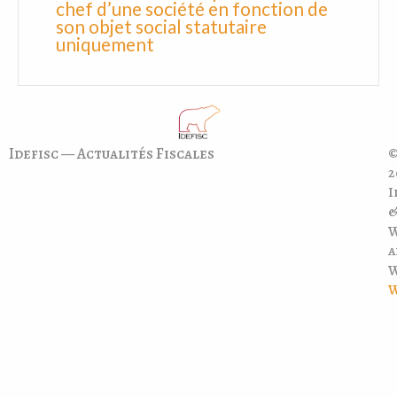
chef d’une société en fonction de
son objet social statutaire
uniquement
Idefisc — Actualités Fiscales
©
2
I
a
W
W