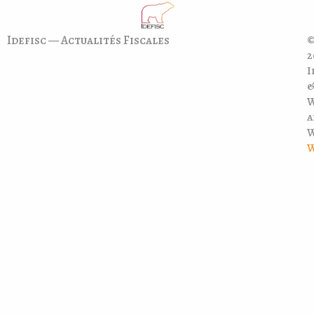
Idefisc — Actualités Fiscales
©
2
I
a
W
W