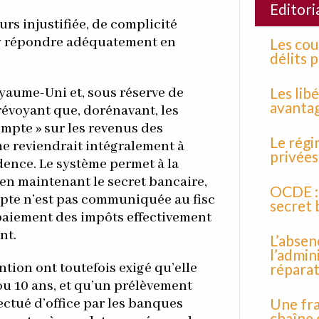
Editoria
urs injustifiée, de complicité
ru y répondre adéquatement en
Les cou
délits p
Les lib
Royaume-Uni et, sous réserve de
avanta
prévoyant que, dorénavant, les
mpte » sur les revenus des
Le régi
me reviendrait intégralement à
privées
idence. Le système permet à la
ut en maintenant le secret bancaire,
OCDE : 
mpte n’est pas communiquée au fisc
secret 
 paiement des impôts effectivement
nt.
L’absen
l’admin
ntion ont toutefois exigé qu’elle
répara
 ou 10 ans, et qu’un prélèvement
Une fra
fectué d’office par les banques
chaîne 