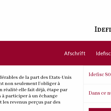
Idef
Afschrift
Idefis
Idefisc 8
idérables de la part des Etats-Unis
nt non seulement l’obliger à
réalité elle fait déjà, étape par
Dans ce n
s à participer à un échange
 les revenus perçus par des