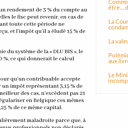
Commiss
être… d
on un rendement de 3 % du compte au
les le fisc peut revenir, en cas de
La Cour
ant toute cette période ne
condamn
çu, et l’impôt qu’il a éludé 15 % de
La vale
voie du système de la « DLU BIS », le
Polémiq
0 %, ce qui donnerait le calcul
aux liv
Le Mini
 pour qu’un contribuable accepte
incomp
r un impôt représentant 3,15 % de
 meilleur des cas, n’excèdent pas 21
 régulariser en Belgique ces mêmes
5,25 % de ce même capital.
iculièrement maladroite parce que, à
enus professionnels non déclarés,