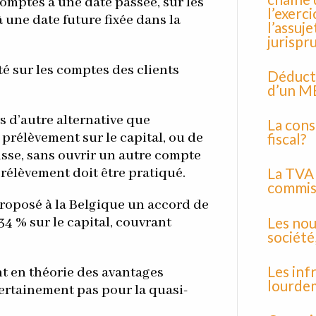
 comptes à une date passée, sur les
l’exerc
 une date future fixée dans la
l’assuje
jurispr
té sur les comptes des clients
Déductib
d’un 
rs d’autre alternative que
La cons
l prélèvement sur le capital, ou de
fiscal?
sse, sans ouvrir un autre compte
La TVA 
prélèvement doit être pratiqué.
commiss
proposé à la Belgique un accord de
Les nou
4 % sur le capital, couvrant
société,
Les inf
t en théorie des avantages
lourde
certainement pas pour la quasi-