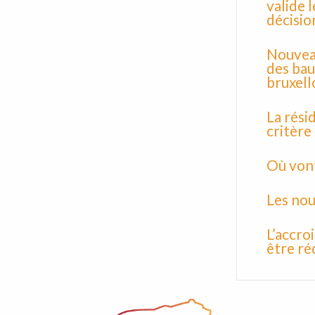
valide 
décisio
Nouvea
des bau
bruxell
La rési
critère
Où vont
Les nou
L’accro
être ré