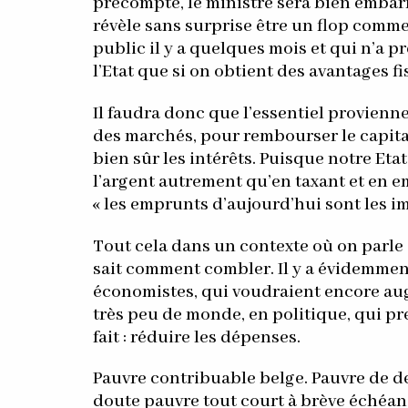
précompte, le ministre sera bien embarra
révèle sans surprise être un flop comme
public il y a quelques mois et qui n’a p
l’Etat que si on obtient des avantages f
Il faudra donc que l’essentiel provien
des marchés, pour rembourser le capita
bien sûr les intérêts. Puisque notre Eta
l’argent autrement qu’en taxant et en e
« les emprunts d’aujourd’hui sont les i
Tout cela dans un contexte où on parle d
sait comment combler. Il y a évidemmen
économistes, qui voudraient encore augm
très peu de monde, en politique, qui pre
fait : réduire les dépenses.
Pauvre contribuable belge. Pauvre de dev
doute pauvre tout court à brève échéan