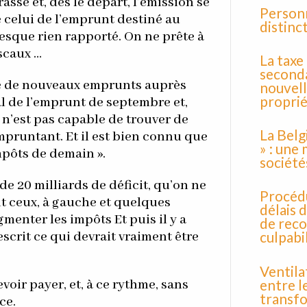
ssé et, dès le départ, l’émission se
Personn
 celui de l’emprunt destiné au
distinct
resque rien rapporté. On ne prête à
iscaux …
La taxe
seconda
ne de nouveaux emprunts auprès
nouvell
proprié
l de l’emprunt de septembre et,
t n’est pas capable de trouver de
La Belg
mpruntant. Et il est bien connu que
» : une
mpôts de demain ».
société
e 20 milliards de déficit, qu’on ne
Procédu
t ceux, à gauche et quelques
délais 
enter les impôts Et puis il y a
de reco
culpabi
scrit ce qui devrait vraiment être
Ventila
entre l
oir payer, et, à ce rythme, sans
transfo
ce.