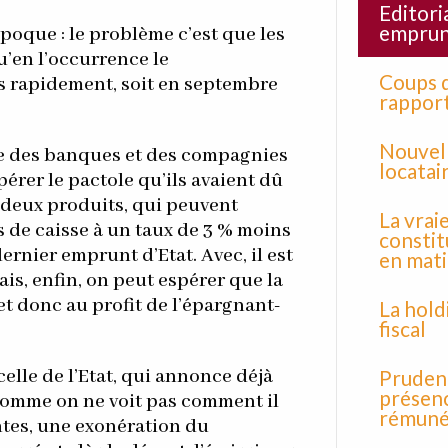
Editoria
emprunt
poque : le problème c’est que les
u’en l’occurrence le
Coups d
 rapidement, soit en septembre
rapport
Nouvell
le des banques et des compagnies
locatai
érer le pactole qu’ils avaient dû
 deux produits, qui peuvent
La vrai
 de caisse à un taux de 3 % moins
constit
ernier emprunt d’Etat. Avec, il est
en mati
ais, enfin, on peut espérer que la
t donc au profit de l’épargnant-
La hold
fiscal
lle de l’Etat, qui annonce déjà
Prudenc
présenc
comme on ne voit pas comment il
rémuné
ntes, une exonération du