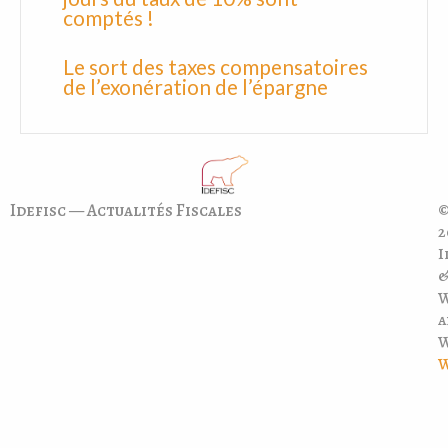
comptés !
Le sort des taxes compensatoires
de l’exonération de l’épargne
Idefisc — Actualités Fiscales
©
2
I
a
W
W