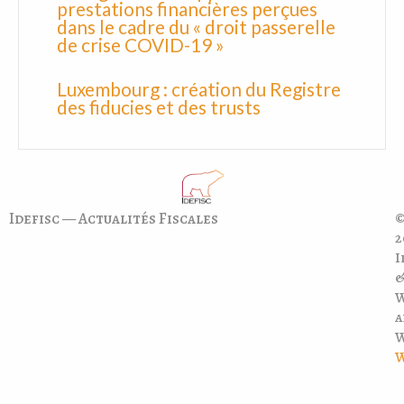
prestations financières perçues
dans le cadre du « droit passerelle
de crise COVID-19 »
Luxembourg : création du Registre
des fiducies et des trusts
Idefisc — Actualités Fiscales
©
2
I
a
W
W