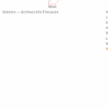
Idefisc — Actualités Fiscales
©
2
I
a
W
W