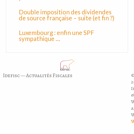
Double imposition des dividendes
de source française – suite (et fin ?)
Luxembourg : enfin une SPF
sympathique …
Idefisc — Actualités Fiscales
©
2
I
a
W
W