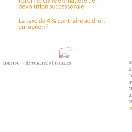
réforme civile en matière de
dévolution successorale
La taxe de 4 % contraire au droit
européen ?
Idefisc — Actualités Fiscales
©
2
I
a
W
W