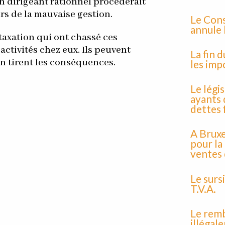
n dirigeant rationnel procéderait
rs de la mauvaise gestion.
Le Cons
annule 
 taxation qui ont chassé ces
activités chez eux. Ils peuvent
La fin 
en tirent les conséquences.
les imp
Le légis
ayants 
dettes 
A Bruxe
pour la
ventes
Le surs
T.V.A.
Le rem
illégal