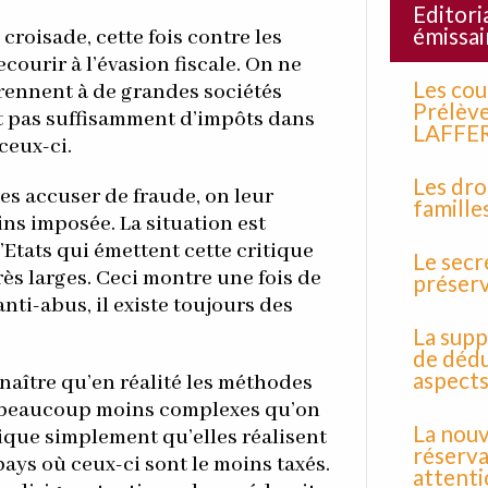
Editori
émissai
roisade, cette fois contre les
courir à l’évasion fiscale. On ne
Les cou
prennent à de grandes sociétés
Prélève
nt pas suffisamment d’impôts dans
LAFFE
ceux-ci.
Les dro
es accuser de fraude, on leur
famill
ins imposée. La situation est
Etats qui émettent cette critique
Le secr
ès larges. Ceci montre une fois de
préser
nti-abus, il existe toujours des
La supp
de dédu
aspects
naître qu’en réalité les méthodes
nt beaucoup moins complexes qu’on
La nouv
plique simplement qu’elles réalisent
réserva
pays où ceux-ci sont le moins taxés.
attenti