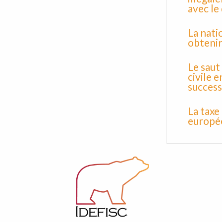
avec le
La natio
obteni
Le saut
civile 
success
La taxe
europé