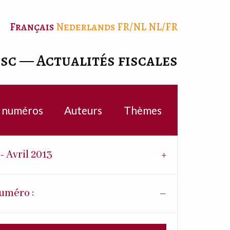
Français
Nederlands
FR/NL
NL/FR
isc — Actualités fiscales
c numéros
Auteurs
Thèmes
 - Avril 2013
uméro :