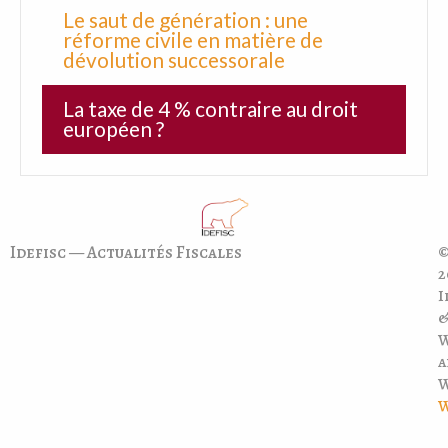
Le saut de génération : une
réforme civile en matière de
dévolution successorale
La taxe de 4 % contraire au droit
européen ?
Idefisc — Actualités Fiscales
©
2
I
a
W
W