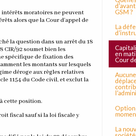
d’avant
GSM ?
 intérêts moratoires ne peuvent
térêts alors que la Cour d’appel de
La défe
d’instr
ché la question dans un arrêt du 18
Capital
418 CIR/92 soumet bien les
en mati
e spécifique de fixation des
Cour de
tamment les montants sur lesquels
égime déroge aux règles relatives
Aucune 
icle 1154 du Code civil, et exclut la
déplace
contrib
l’admin
à cette position.
Option 
moment 
t fiscal sauf si la loi fiscale y
La nouv
société