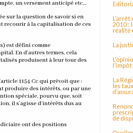
mpte, un versement anticipé etc…
Editori
 sur la question de savoir si en
L’arrêt
2010 : 
 recourir à la capitalisation de ces
réalité
La just
ts) est défini comme
pital. En d’autres termes, cela
L’opini
italisés produisent à leur tour des
l’impôt
La Régi
’article 1154 Cc qui prévoit que :
les tau
nt produire des intérêts, ou par une
d’assur
ntion spéciale, pourvu que, soit
on, il s’agisse d’intérêts dus au
Renonci
prescri
de disp
udiciaire ont des positions
Quelles