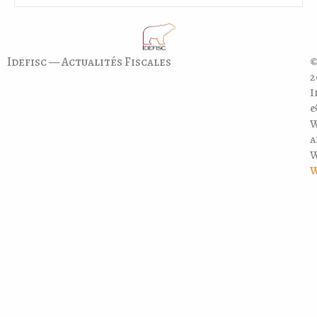
Idefisc — Actualités Fiscales
©
2
I
a
W
W