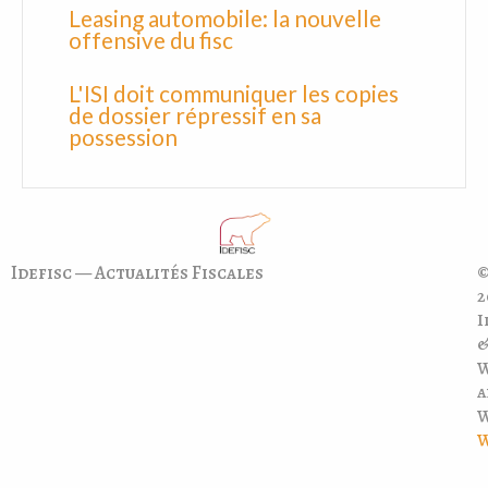
Leasing automobile: la nouvelle
offensive du fisc
L'ISI doit communiquer les copies
de dossier répressif en sa
possession
Idefisc — Actualités Fiscales
©
2
I
a
W
W