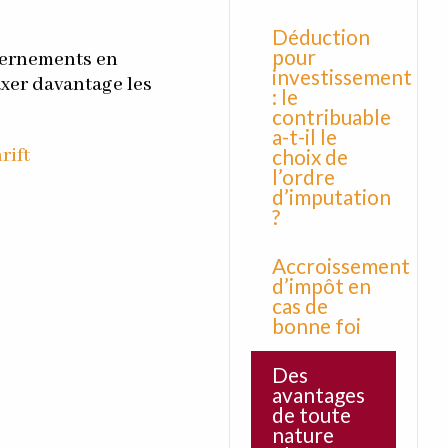
Déduction
pour
vernements en
investissement
axer davantage les
: le
contribuable
a-t-il le
rift
choix de
l’ordre
d’imputation
?
Accroissement
d’impôt en
cas de
bonne foi
Des
avantages
de toute
nature