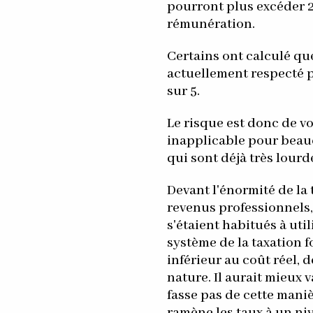
pourront plus excéder 2
rémunération.
Certains ont calculé que
actuellement respecté p
sur 5.
Le risque est donc de v
inapplicable pour bea
qui sont déjà très lour
Devant l'énormité de la 
revenus professionnels,
s'étaient habitués à uti
système de la taxation fo
inférieur au coût réel, 
nature. Il aurait mieux 
fasse pas de cette maniè
ramène les taux à un ni