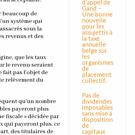
d’appel de
Gand –
ur beaucoup de
Une bonne
nouvelle
 d'un système qui
pour les
assacrés sous la
assujettis à
es revenus et des
la taxe
annuelle
belge sur
les
igine, que les taux
organismes
ur le revenu seraient
de
 fait pas l'objet de
placement
collectif.
te relèvement du
Pas de
dividendes
nséquent qu'un nombre
imposables
bles payeront plus
sans mise à
e fiscale » décidée par
disposition
x qui payeront plus, ce
de
capitaux
art, des titulaires de