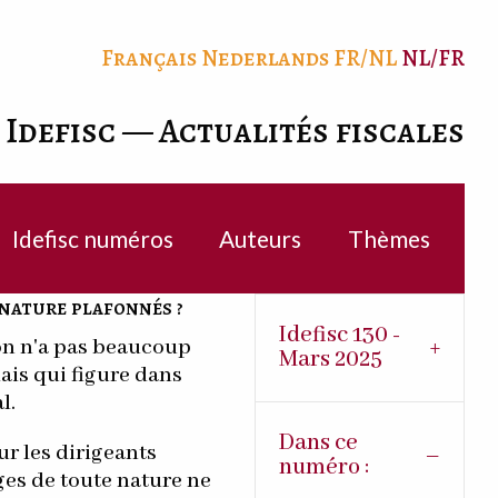
Français
Nederlands
FR/NL
NL/FR
Idefisc — Actualités fiscales
Idefisc numéros
Auteurs
Thèmes
 nature plafonnés ?
Idefisc 130 -
on n'a pas beaucoup
Mars 2025
ais qui figure dans
l.
Dans ce
ur les dirigeants
numéro :
ges de toute nature ne