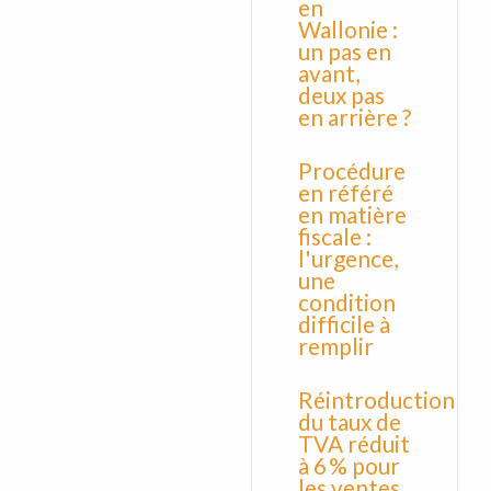
en
Wallonie :
un pas en
avant,
deux pas
en arrière ?
Procédure
en référé
en matière
fiscale :
l'urgence,
une
condition
difficile à
remplir
Réintroduction
du taux de
TVA réduit
à 6 % pour
les ventes