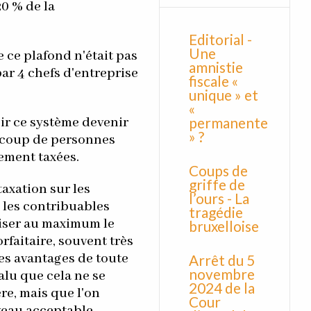
0 % de la
Editorial -
Une
 ce plafond n'était pas
amnistie
ar 4 chefs d'entreprise
fiscale «
unique » et
«
permanente
oir ce système devenir
» ?
ucoup de personnes
dement taxées.
Coups de
griffe de
taxation sur les
l’ours - La
 les contribuables
tragédie
liser au maximum le
bruxelloise
rfaitaire, souvent très
des avantages de toute
Arrêt du 5
novembre
valu que cela ne se
2024 de la
re, mais que l'on
Cour
veau acceptable.