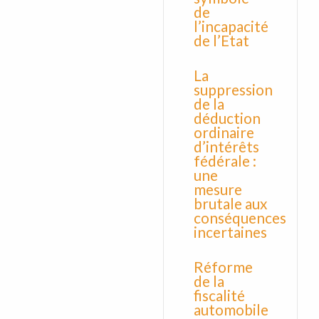
de
l’incapacité
de l’Etat
La
suppression
de la
déduction
ordinaire
d’intérêts
fédérale :
une
mesure
brutale aux
conséquences
incertaines
Réforme
de la
fiscalité
automobile