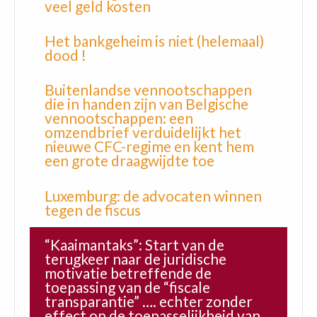
veel geld kosten
Het bankgeheim is niet (helemaal)
dood !
Buitenlandse vennootschappen
die in handen zijn van Belgische
vennootschappen: een
omzendbrief verduidelijkt het
nieuwe CFC-regime en kent hem
een grote draagwijdte toe
Luxemburg: de advocaten winnen
tegen de fiscus
“Kaaimantaks”: Start van de
terugkeer naar de juridische
motivatie betreffende de
toepassing van de “fiscale
transparantie” …. echter zonder
effect op de toepasselijkheid van