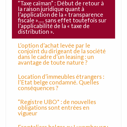
“Taxe caïman” : Début de retour à
la raison juridique quant à
l’application de la « transparence
fiscale »…. sans effet toutefois sur
l’applicabilité de la « taxe de
distribution ».
L’option d’achat levée par le
conjoint du dirigeant de la société
dans le cadre d’un leasing : un
avantage de toute nature ?
Location d’immeubles étrangers :
l’Etat belge condamné. Quelles
conséquences ?
“Registre UBO" : de nouvelles
obligations sont entrées en
vigueur
Frontaliers belges au Luxembourg :