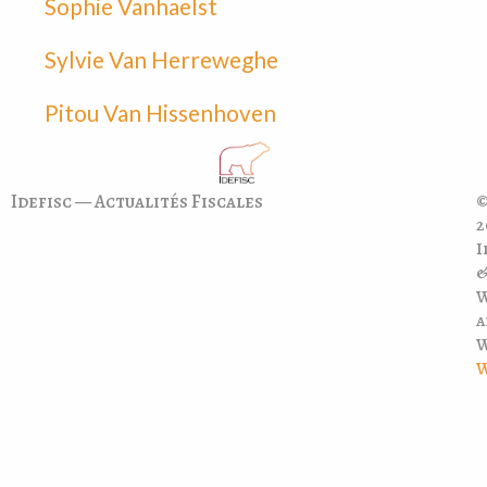
Sophie Vanhaelst
Sylvie Van Herreweghe
Pitou Van Hissenhoven
Idefisc — Actualités Fiscales
©
2
I
a
W
W