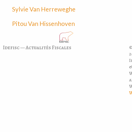
Sylvie Van Herreweghe
Pitou Van Hissenhoven
Idefisc — Actualités Fiscales
©
2
I
a
W
W