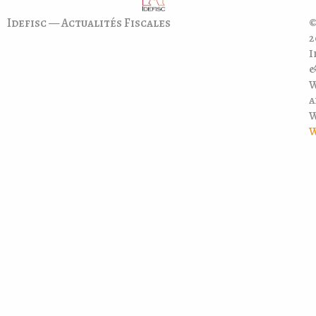
Idefisc — Actualités Fiscales
©
2
I
a
W
W